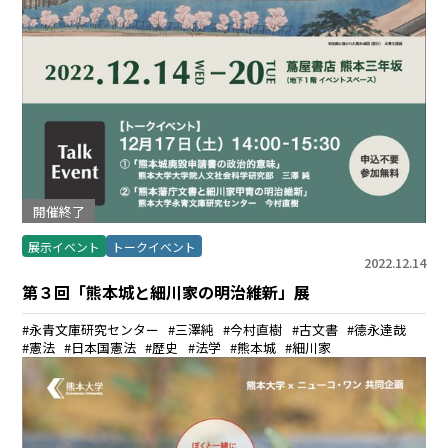
開催終了
展示イベント
トークイベント
2022.12.14
第３回「熊本城と細川家の明治維新」展
永青文庫研究センター
三澤純
今村直樹
古文書
德永達哉
憲法
日本国憲法
歴史
法学
熊本城
細川家