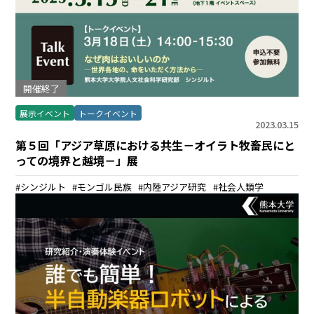
開催終了
展示イベント
トークイベント
2023.03.15
第５回「アジア草原における共生－オイラト牧畜民にと
っての境界と越境－」展
シンジルト
モンゴル民族
内陸アジア研究
社会人類学