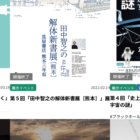
開催終了
開催終了
.03.16
2022.02.14
展示イベント
展示イベント
く」
第４回「史上
第５回「田中智之の解体新書展［熊本］」展
宇宙の謎」
ブラックホー