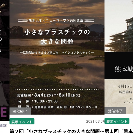
ホーム
Kumadai Now（熊大なう。）とは
熊大タイムズ
熊大チャンネル
開催終了
開催終了
まちなかキャンパス
2021.08.04
展示イベント
展示イベント
第１回「熊本
第２回「小さなプラスチックの大きな問題～