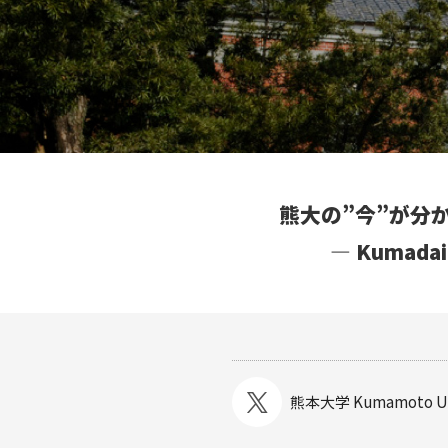
熊大の”今”が分
― Kumad
熊本大学
Kumamoto Un