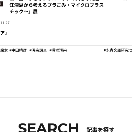
江津湖から考えるプラごみ・マイクロプラス
熊大通信
チック～」展
.11.27
メディア・報道機関の方々へ
ア」
熊大メールマガジン登録のご案内
魔女
中田晴彦
汚染調査
環境汚染
永青文庫研究
記事を探す