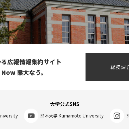
かる広報情報集約サイト
総務課
ai Now 熊大なう。
大学公式SNS
iversity
熊本大学
Kumamoto University