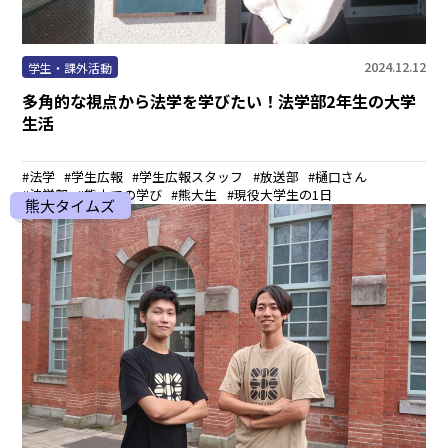
2024.12.12
学生・課外活動
多角的な視点から法学を学びたい！法学部2年生の大学
生活
法学
学生広報
学生広報スタッフ
放送部
樋口さん
法学部
熊大での学び
熊大生
現役大学生の1日
熊大タイムズ