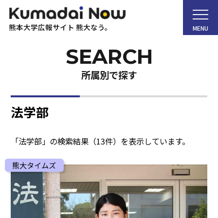
熊本大学広報サイト 熊大なう。
MENU
所属別で探す
ホーム
法学部
Kumadai Now（熊大なう。）とは
「
法学部
」の検索結果（
13
件）を表示しています。
熊大タイムズ
熊大タイムズ
熊大チャンネル