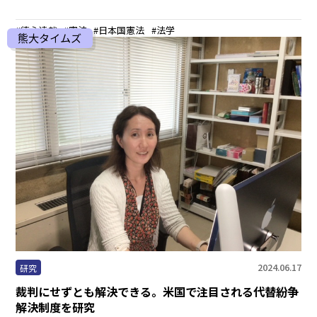
德永達哉
憲法
日本国憲法
法学
熊大タイムズ
2024.06.17
研究
裁判にせずとも解決できる。米国で注目される代替紛争
解決制度を研究