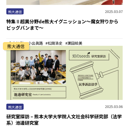
2025.03.07
熊大通信
特集Ⅱ超異分野de熊大イグニッション～魔女狩りから
ビッグバンまで～
倉内祐樹
小出眞路
松岡浩史
濵田絵美
熊大通信
2025.03.06
熊大通信
研究室探訪 – 熊本大学大学院人文社会科学研究部（法学
系）池邊研究室