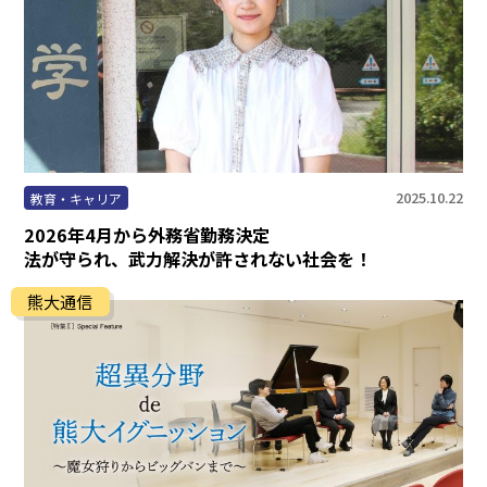
まちなかキャンパス
熊大通信
メディア・報道機関の方々へ
2025.10.22
教育・キャリア
熊大メールマガジン登録のご案内
2026年4月から外務省勤務決定
法が守られ、武力解決が許されない社会を！
熊大通信
自動翻訳について
翻訳