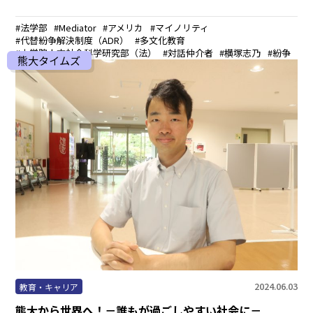
法学部
Mediator
アメリカ
マイノリティ
代替紛争解決制度（ADR）
多文化教育
大学院人文社会科学研究部（法）
対話仲介者
横塚志乃
紛争
熊大タイムズ
2024.06.03
教育・キャリア
熊大から世界へ！－誰もが過ごしやすい社会に－