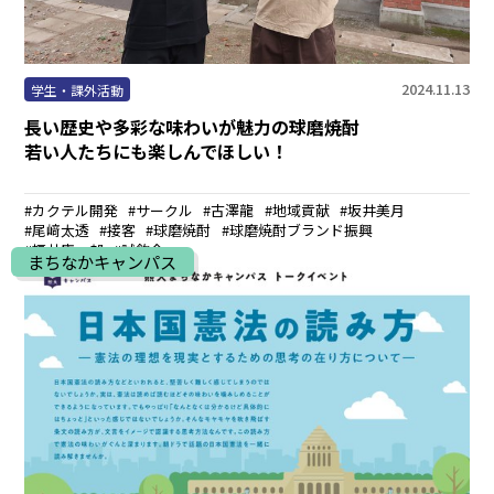
2024.11.13
学生・課外活動
長い歴史や多彩な味わいが魅力の球磨焼酎
若い人たちにも楽しんでほしい！
カクテル開発
サークル
古澤龍
地域貢献
坂井美月
尾﨑太透
接客
球磨焼酎
球磨焼酎ブランド振興
福井康一郎
試飲会
まちなかキャンパス