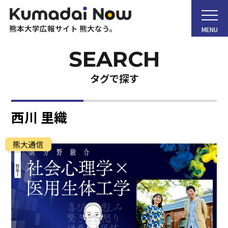
熊本大学広報サイト 熊大なう。
MENU
タグで探す
ホーム
西川 里織
Kumadai Now（熊大なう。）とは
熊大通信
熊大タイムズ
熊大チャンネル