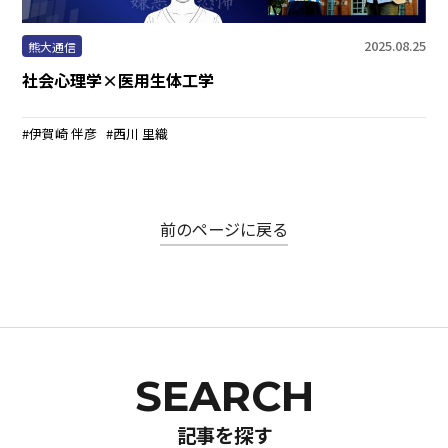
まちなかキャンパス
2025.08.25
熊大通信
熊大通信
社会心理学×医用生体工学
メディア・報道機関の方々へ
伊賀崎 伴彦
西川 里織
熊大メールマガジン登録のご案内
前のページに戻る
自動翻訳について
翻訳
記事を探す