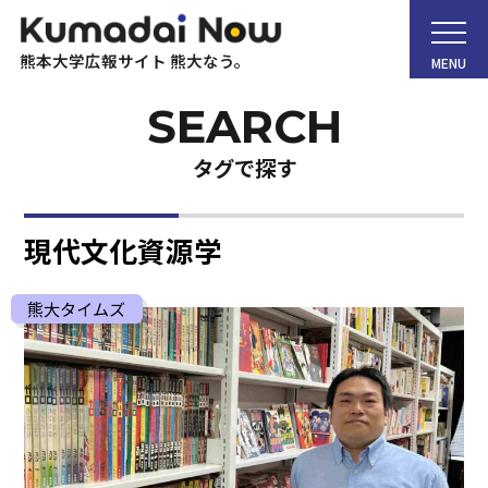
熊本大学広報サイト 熊大なう。
MENU
タグで探す
ホーム
現代文化資源学
Kumadai Now（熊大なう。）とは
熊大タイムズ
熊大タイムズ
熊大チャンネル