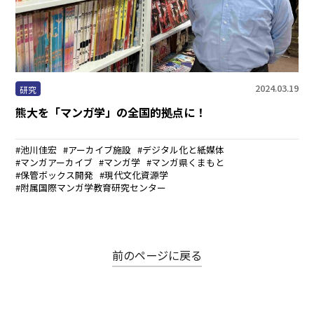
まちなかキャンパス
熊大通信
メディア・報道機関の方々へ
2024.03.19
研究
熊大を「マンガ学」の全国的拠点に！
熊大メールマガジン登録のご案内
池川佳宏
アーカイブ施設
デジタル化と紙媒体
マンガアーカイブ
マンガ学
マンガ県くまもと
保管ボックス開発
現代文化資源学
附属国際マンガ学教育研究センター
自動翻訳について
翻訳
前のページに戻る