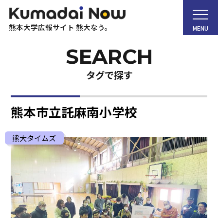
熊本大学広報サイト 熊大なう。
MENU
タグで探す
ホーム
熊本市立託麻南小学校
Kumadai Now（熊大なう。）とは
熊大タイムズ
熊大タイムズ
熊大チャンネル