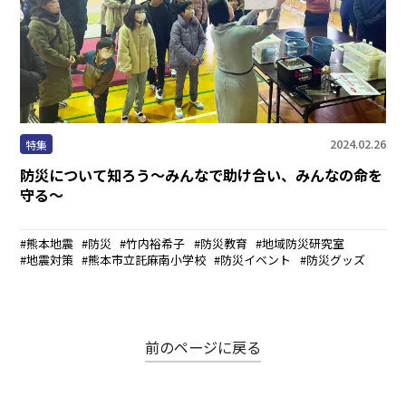
まちなかキャンパス
熊大通信
メディア・報道機関の方々へ
2024.02.26
特集
熊大メールマガジン登録のご案内
防災について知ろう～みんなで助け合い、みんなの命を
守る～
熊本地震
防災
竹内裕希子
防災教育
地域防災研究室
地震対策
熊本市立託麻南小学校
防災イベント
防災グッズ
自動翻訳について
翻訳
前のページに戻る