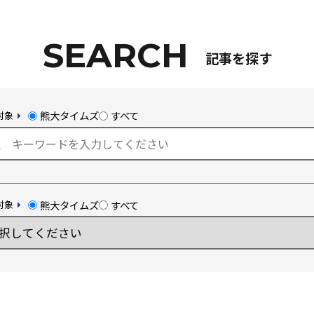
Kumadai Now（熊大なう。）とは
記事を探す
熊大タイムズ
熊大チャンネル
熊大タイムズ
すべて
対象
まちなかキャンパス
熊大タイムズ
すべて
対象
熊大通信
メディア・報道機関の方々へ
熊大メールマガジン登録のご案内