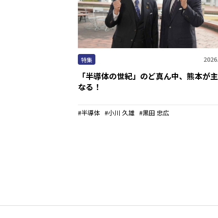
2026
特集
「半導体の世紀」のど真ん中、熊本が主
なる！
半導体
小川 久雄
黒田 忠広