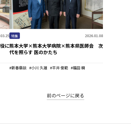
.03.25
2026.01.08
特集
役に
熊本大学×熊本大学病院×熊本県医師会 次
代を照らす 医のかたち
新春鼎談
小川 久雄
平井 俊範
福田 稠
前のページに戻る
ホーム