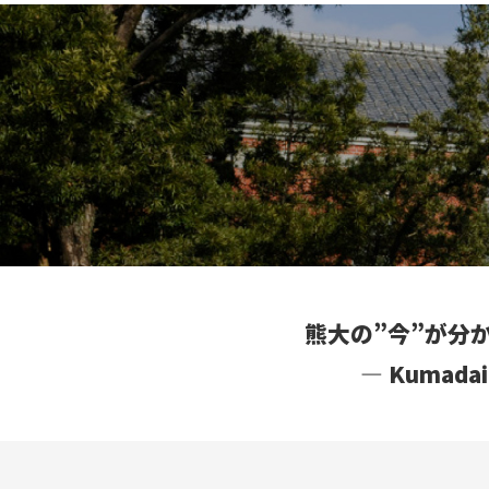
熊大の”今”が分
― Kumad