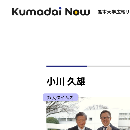
熊本大学広報サ
小川 久雄
熊大タイムズ