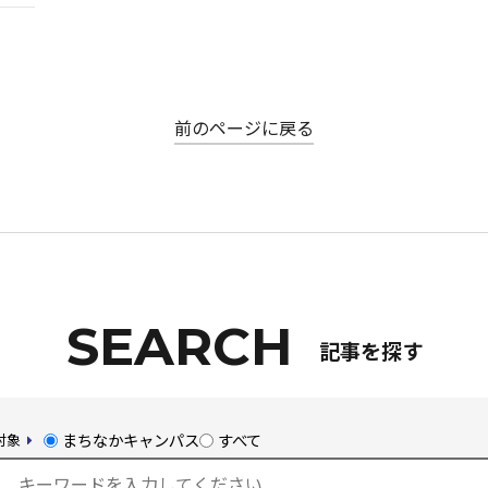
ホーム
前のページに戻る
Kumadai Now（熊大なう。）とは
熊大タイムズ
熊大チャンネル
記事を探す
まちなかキャンパス
まちなかキャンパス
すべて
対象
熊大通信