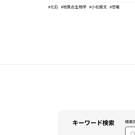
化石
地質古生物学
小松俊文
恐竜
キーワード検索
検索