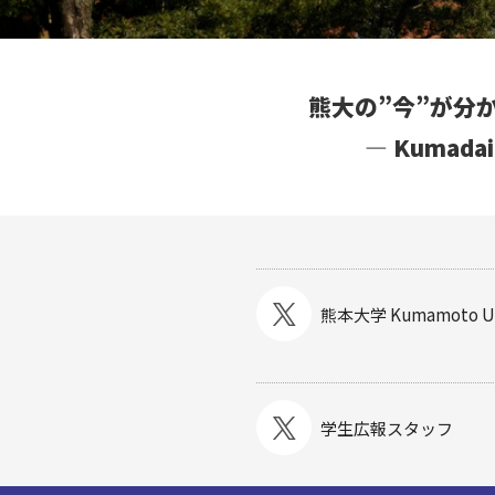
熊大の”今”が分
― Kumad
熊本大学
Kumamoto Un
学生広報スタッフ