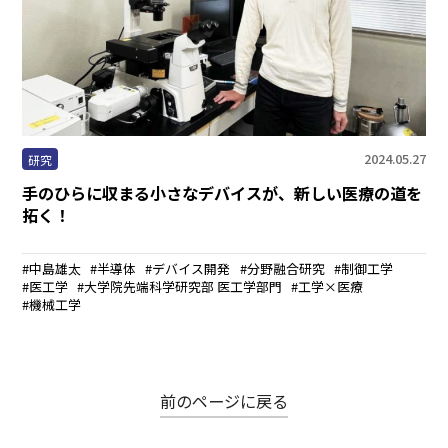
まちなかキャンパス
熊大通信
メディア・報道機関の方々へ
2024.05.27
研究
熊大メールマガジン登録のご案内
手のひらに収まる小さなデバイスが、新しい医療の道を
拓く！
中島雄太
半導体
デバイス開発
分野融合研究
制御工学
医工学
大学院先端科学研究部 医工学部門
工学×医療
自動翻訳について
翻訳
機械工学
前のページに戻る