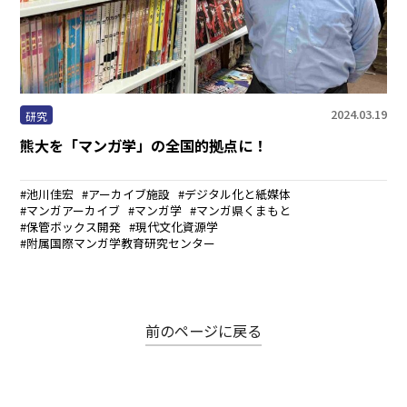
まちなかキャンパス
熊大通信
メディア・報道機関の方々へ
2024.03.19
研究
熊大を「マンガ学」の全国的拠点に！
熊大メールマガジン登録のご案内
池川佳宏
アーカイブ施設
デジタル化と紙媒体
マンガアーカイブ
マンガ学
マンガ県くまもと
保管ボックス開発
現代文化資源学
附属国際マンガ学教育研究センター
自動翻訳について
翻訳
前のページに戻る