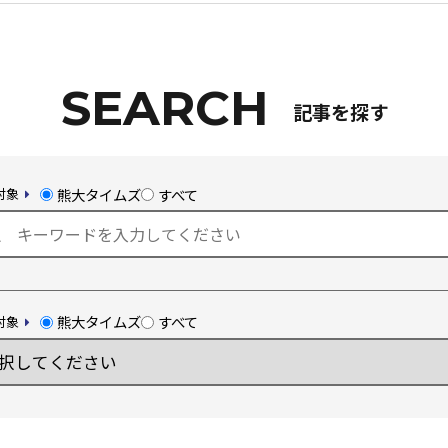
Kumadai Now（熊大なう。）とは
熊大タイムズ
記事を探す
熊大チャンネル
熊大タイムズ
すべて
対象
まちなかキャンパス
熊大通信
熊大タイムズ
すべて
対象
メディア・報道機関の方々へ