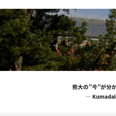
熊大の”今”が分
― Kumad