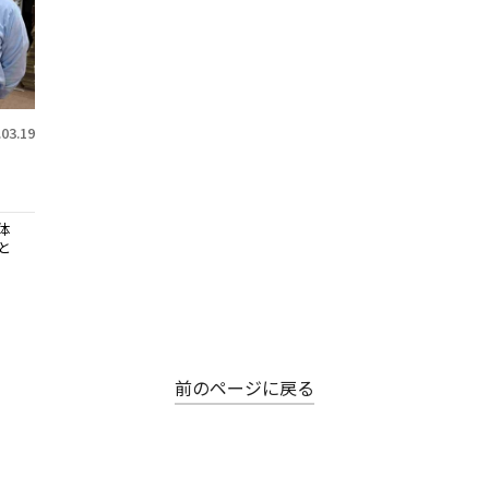
.03.19
体
と
前のページに戻る
ホーム