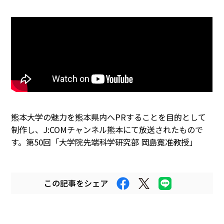
まちなかキャンパス
熊大通信
メディア・報道機関の方々へ
熊大メールマガジン登録のご案内
熊本大学の魅力を熊本県内へPRすることを目的として
制作し、J:COMチャンネル熊本にて放送されたもので
す。第50回「大学院先端科学研究部 岡島寛准教授」
自動翻訳について
翻訳
この記事をシェア