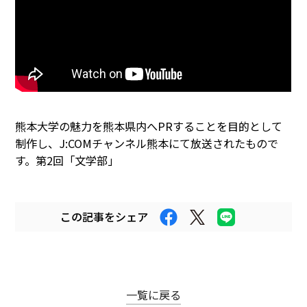
まちなかキャンパス
熊大通信
メディア・報道機関の方々へ
熊本大学の魅力を熊本県内へPRすることを目的として
熊大メールマガジン登録のご案内
制作し、J:COMチャンネル熊本にて放送されたもので
す。第2回「文学部」
自動翻訳について
翻訳
この記事をシェア
一覧に戻る