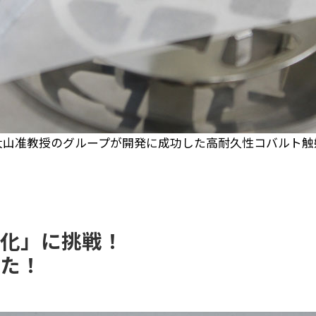
まちなかキャンパス
熊大通信
メディア・報道機関の方々へ
大山准教授のグループが開発に成功した高耐久性コバルト触
熊大メールマガジン登録のご案内
る化」に挑戦！
きた！