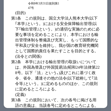
令和8年3月31日規則第1
47号
(目的)
第1条
この規則は、国立大学法人熊本大学(以下
｢本学｣という。)における安全保障輸出管理(以
下｢輸出管理｣という。)の適切な実施のために必
要な事項を定めることにより、本学における輸
出管理体制を整備及び充実し、もって国際的な
平和及び安全を維持し、我が国の教育研究機関
として国際的責任を果たすことを目的とする。
(法令との関係)
第2条
本学における輸出管理の取扱いについて
は、外国為替及び外国貿易法(昭和24年法律第22
8号。以下「法」という｡)及びこれに基づく政
令、省令、通達その他の法令(以下総称して｢法
令等｣という。)に定めるもののほか、この規則
に定めるところによる。
(定義)
第3条
この規則において、次の各号に掲げる用
語の意義は、当該各号に定めるところによる。
(1)
居住者 外国為替法令の解釈及び運用につ